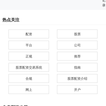
记
录
热点关注
配资
股票
平台
公司
正规
推荐
股票配资交易系统
指南
合规
股票配资介绍
网上
开户