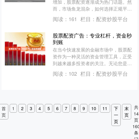
增加，股票配资逐渐成为热门话题。然
而，市场鱼龙混杂，如何选择正规平台
并有效防范风险，是每位投资者必须掌
阅读：
161
栏目：
配资炒股平台
握的技能。 ## 一、如....
股票配资广告：专业杠杆，资金秒
到账
在当今快速发展的金融市场中，股票配
资作为一种灵活的资金管理工具，正受
到越来越多投资者的关注。无论您是经
验丰富的操盘手，还是刚刚踏入股市的
阅读：
102
栏目：
配资炒股平台
新手，合理的资金杠杆都能....
共
首
1
2
3
4
5
6
7
8
9
10
11
下
末
14
页
一
页
页
页
16
条