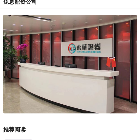
免息配资公司
推荐阅读