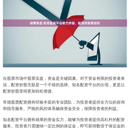
在股票市场中股票实盘，资金是关键因素。对于资金有限的投资者来
说，配资炒股无疑是一个不错的选择。知名配资平台的出现，更是让
配资炒股变得更加轻松便捷。
常德股票配资拥有经验丰富的专业团队，为投资者提供全方位的咨询
和指导服务。严格的风控体系确保资金安全，保障投资者的利益。
知名配资平台拥有雄厚的资金实力，能够为投资者提供高杠杆的配资
服务。投资者只需缴纳一定比例的保证金，即可获得数倍于保证金的