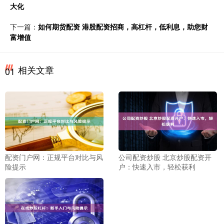
大化
下一篇：
如何期货配资 港股配资招商，高杠杆，低利息，助您财
富增值
相关文章
01
配资门户网：正规平台对比与风
公司配资炒股 北京炒股配资开
险提示
户：快速入市，轻松获利