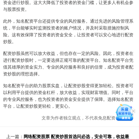
资金进行炒股。这大大降低了投资者的资金门槛，让更多人有机会参
与股票投资。
此外，知名配资平台还提供专业的风控服务。通过先进的风险管理系
统，平台能够实时监测投资者的账户情况，并及时采取措施控制风
险。这有效保障了投资者的资金安全，让投资者可以安心地进行配资
炒股。
配资炒股虽然可以放大收益，但也存在一定的风险。因此，投资者在
进行配资炒股时，一定要选择正规可靠的配资平台。知名配资平台凭
借其雄厚的资金实力、专业的风控服务和良好的信誉，成为投资者配
资炒股的理想选择。
知名配资平台的助力股票实盘，让配资炒股变得更加轻松。投资者可
以利用平台提供的资金杠杆，放大收益，实现财富增值。同时，平台
的专业风控服务，也为投资者的资金安全提供了保障。选择知名配资
平台，让配资炒股更轻松，更安心。
文章为作者独立观点，不代表免息配资公司观点
上一篇：
网络配资股票 配资炒股首选问必选，安全可靠，收益最