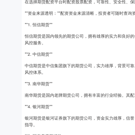
在选择期货配资平台时配资股票配资，可靠性、安全性、保
**资金来源透明：**配资资金来源清晰，投资者可随时查
**1. 恒信期货**
恒信期货是国内领先的期货公司，拥有雄厚的实力和良好的
风控服务。
**2. 中信期货**
中信期货是中信集团旗下的期货公司，实力雄厚，背景可靠
风控体系。
**3. 南华期货**
南华期货是国内老牌期货公司，拥有丰富的行业经验。其配
**4. 银河期货**
银河期货是银河证券旗下的期货公司，资金实力雄厚，信誉
指导。