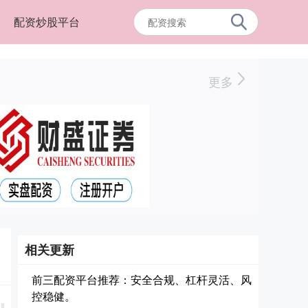
配资炒股平台
更多
相关更新
前三配资平台推荐：安全合规、杠杆灵活、风
控稳健。