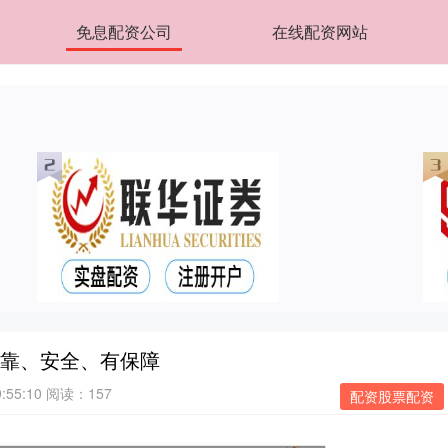
免息配资公司
在线配资网站
可靠、安全、有保障
:55:10
阅读：157
配资股票配资