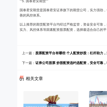
**5. 国泰君安期货**
国泰君安期货是国泰君安证券旗下的期货公司，实力强劲，
善的风控体系。
以上推荐的期货配资平台均经过严格监管，资金安全可靠，
实力、风控体系等因素配资股票配资，选择最适合自己的平
上一篇：
股票配资平台有哪些 个人配资炒股：杠杆助力，
下一篇：
证券公司股票 炒股配资选约选配资，安全可靠，
相关文章
01