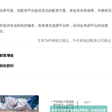
信誉可靠。其配资平台提供灵活的配资方案，资金安全有保障，并拥有完
并提供专业的风控服务。投资者在选择平台时，应综合考虑平台的信誉、
台。
文章为作者独立观点，不代表免息配资公司观点
财富增值
轻松获利