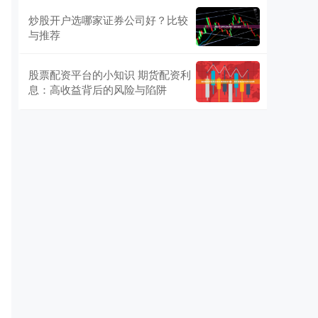
炒股开户选哪家证券公司好？比较
与推荐
股票配资平台的小知识 期货配资利
息：高收益背后的风险与陷阱