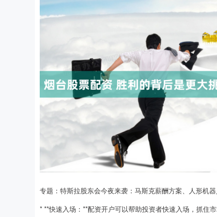
专题：特斯拉股东会今夜来袭：马斯克薪酬方案、人形机器
* **快速入场：**配资开户可以帮助投资者快速入场，抓住