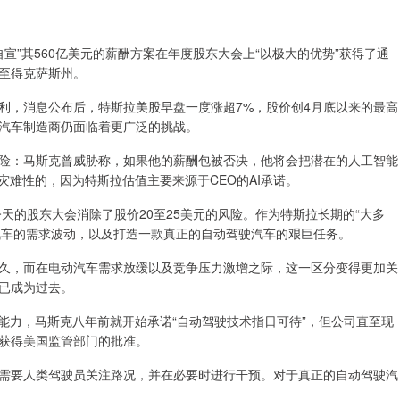
宣”其560亿美元的薪酬方案在年度股东大会上“以极大的优势”获得了通
至得克萨斯州。
，消息公布后，特斯拉美股早盘一度涨超7%，股价创4月底以来的最高
汽车制造商仍面临着更广泛的挑战。
：马斯克曾威胁称，如果他的薪酬包被否决，他将会把潜在的人工智能
灾难性的，因为特斯拉估值主要来源于CEO的AI承诺。
道，今天的股东大会消除了股价20至25美元的风险。作为特斯拉长期的“大多
动汽车的需求波动，以及打造一款真正的自动驾驶汽车的艰巨任务。
，而在电动汽车需求放缓以及竞争压力激增之际，这一区分变得更加关
已成为过去。
力，马斯克八年前就开始承诺“自动驾驶技术指日可待”，但公司直至现
获得美国监管部门的批准。
要人类驾驶员关注路况，并在必要时进行干预。对于真正的自动驾驶汽