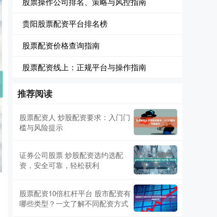
股票操作公司排名、策略与风控指南
贵阳股票配资平台排名榜
股票配资价格查询指南
股票配资线上：正规平台与操作指南
推荐阅读
股票配资人 炒股配资要求：入门门
槛与风险提示
证券公司股票 炒股配资选约选配
资，安全可靠，轻松获利
股票配资10倍杠杆平台 股市配资有
哪些类型？一文了解不同配资方式