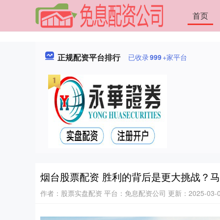
首页
正规配资平台排行
已收录
999
+家平台
烟台股票配资 胜利的背后是更大挑战？
作者：股票实盘配资
平台：免息配资公司
更新：2025-03-03