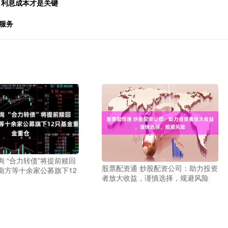
 利息成本才是关键
服务
 “合力转债”将提前赎回
股票配资通 炒股配资公司：助力投资
南方等十余家公募旗下12
者放大收益，谨慎选择，规避风险