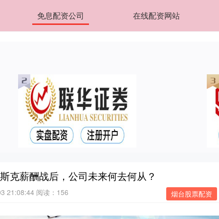
免息配资公司
在线配资网站
马斯克薪酬战后，公司未来何去何从？
 21:08:44
阅读：156
烟台股票配资