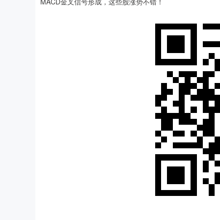
MACD金叉信号形成，这些股涨势不错！