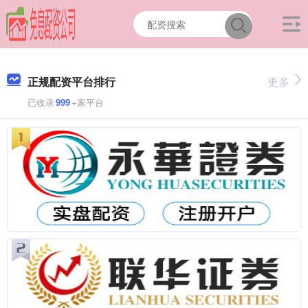
正规配资平台排行
更多
已收录
999
+家平台