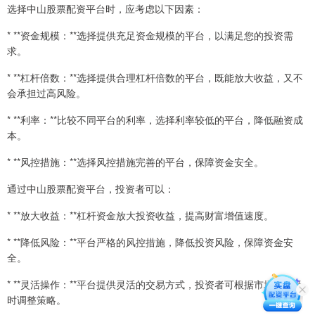
选择中山股票配资平台时，应考虑以下因素：
* **资金规模：**选择提供充足资金规模的平台，以满足您的投资需
求。
* **杠杆倍数：**选择提供合理杠杆倍数的平台，既能放大收益，又不
会承担过高风险。
* **利率：**比较不同平台的利率，选择利率较低的平台，降低融资成
本。
* **风控措施：**选择风控措施完善的平台，保障资金安全。
通过中山股票配资平台，投资者可以：
* **放大收益：**杠杆资金放大投资收益，提高财富增值速度。
* **降低风险：**平台严格的风控措施，降低投资风险，保障资金安
全。
* **灵活操作：**平台提供灵活的交易方式，投资者可根据市场行情及
时调整策略。