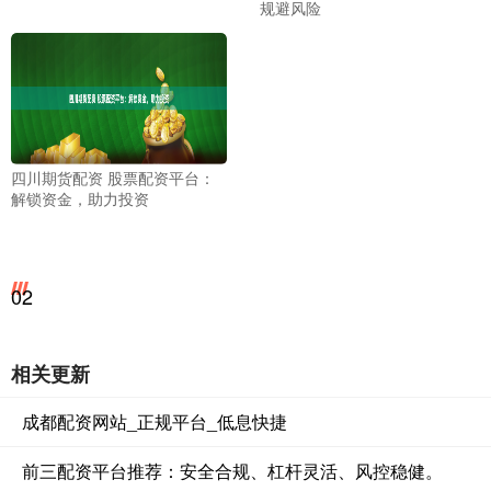
规避风险
四川期货配资 股票配资平台：
解锁资金，助力投资
02
相关更新
成都配资网站_正规平台_低息快捷
前三配资平台推荐：安全合规、杠杆灵活、风控稳健。