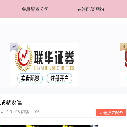
免息配资公司
在线配资网站
，成就财富
 10:51:06
阅读：196
太仓股票配资