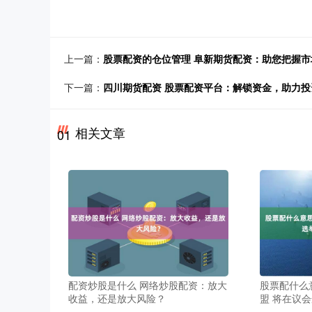
上一篇：
股票配资的仓位管理 阜新期货配资：助您把握
下一篇：
四川期货配资 股票配资平台：解锁资金，助力投
相关文章
01
配资炒股是什么 网络炒股配资：放大
股票配什么
收益，还是放大风险？
盟 将在议