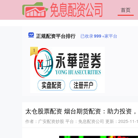
首页
正规配资平台排行
已收录
999
+家平台
太仓股票配资 烟台期货配资：助力投资
作者：广安配资炒股
平台：免息配资公司
更新：2025-11-14