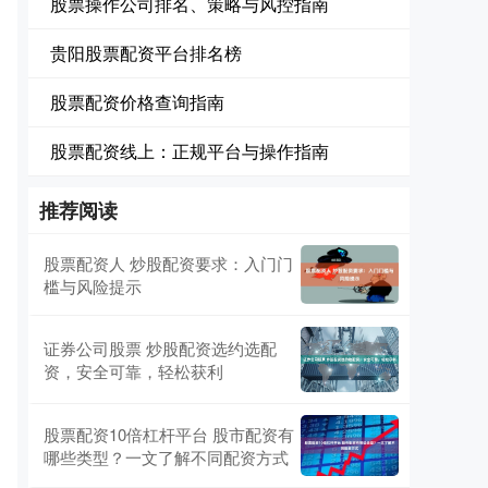
股票操作公司排名、策略与风控指南
贵阳股票配资平台排名榜
股票配资价格查询指南
股票配资线上：正规平台与操作指南
推荐阅读
股票配资人 炒股配资要求：入门门
槛与风险提示
证券公司股票 炒股配资选约选配
资，安全可靠，轻松获利
股票配资10倍杠杆平台 股市配资有
哪些类型？一文了解不同配资方式