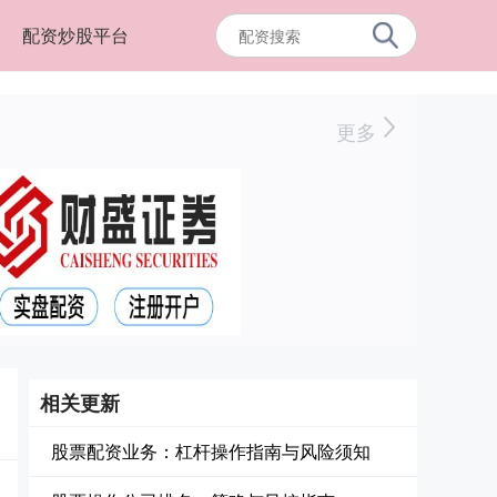
配资炒股平台
更多
相关更新
股票配资业务：杠杆操作指南与风险须知