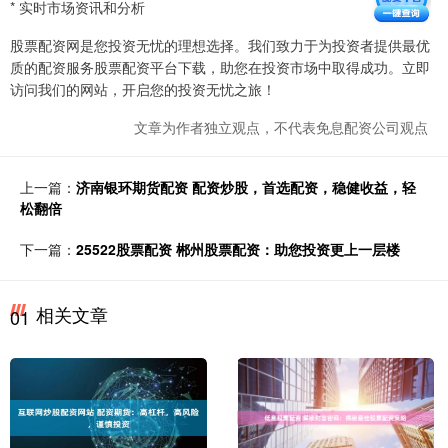
* 实时市场资讯和分析
股票配资网是您投资无忧的理想选择。我们致力于为投资者提供最优
质的配资服务股票配资平台下载，助您在投资市场中取得成功。立即
访问我们的网站，开启您的投资无忧之旅！
文章为作者独立观点，不代表免息配资公司观点
上一篇：
济南银环期货配资 配资炒股，首选配资，稳健收益，轻
松翻倍
下一篇：
25522股票配资 郴州股票配资：助您投资更上一层楼
相关文章
01