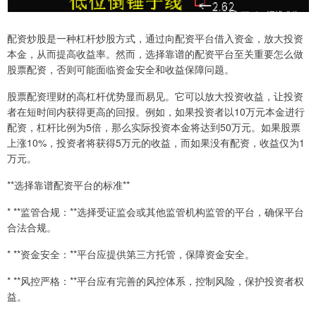
配资炒股是一种杠杆炒股方式，通过向配资平台借入资金，放大投资
本金，从而提高收益率。然而，选择靠谱的配资平台至关重要怎么做
股票配资，否则可能面临资金安全和收益保障问题。
股票配资理财的高杠杆优势显而易见。它可以放大投资收益，让投资
者在短时间内获得更高的回报。例如，如果投资者以10万元本金进行
配资，杠杆比例为5倍，那么实际投资本金将达到50万元。如果股票
上涨10%，投资者将获得5万元的收益，而如果没有配资，收益仅为1
万元。
**选择靠谱配资平台的标准**
* **监管合规：**选择受证监会或其他监管机构监管的平台，确保平台
合法合规。
* **资金安全：**平台应提供第三方托管，保障资金安全。
* **风控严格：**平台应有完善的风控体系，控制风险，保护投资者权
益。