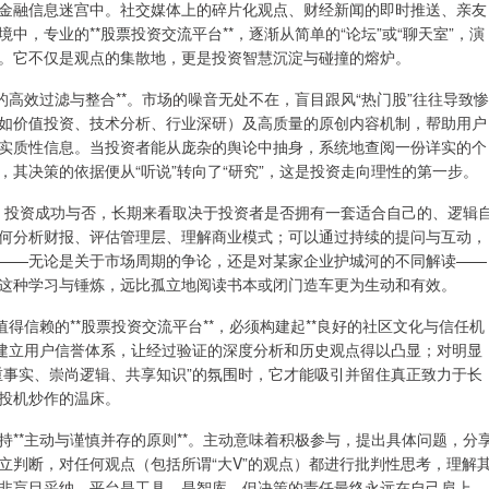
金融信息迷宫中。社交媒体上的碎片化观点、财经新闻的即时推送、亲友
，专业的**股票投资交流平台**，逐渐从简单的“论坛”或“聊天室”，演
。它不仅是观点的集散地，更是投资智慧沉淀与碰撞的熔炉。
的高效过滤与整合**。市场的噪音无处不在，盲目跟风“热门股”往往导致惨
如价值投资、技术分析、行业深研）及高质量的原创内容机制，帮助用户
实质性信息。当投资者能从庞杂的舆论中抽身，系统地查阅一份详实的个
其决策的依据便从“听说”转向了“研究”，这是投资走向理性的第一步。
*。投资成功与否，长期来看取决于投资者是否拥有一套适合自己的、逻辑
何分析财报、评估管理层、理解商业模式；可以通过持续的提问与互动，
——无论是关于市场周期的争论，还是对某家企业护城河的不同解读——
这种学习与锤炼，远比孤立地阅读书本或闭门造车更为生动和有效。
得信赖的**股票投资交流平台**，必须构建起**良好的社区文化与信任机
；建立用户信誉体系，让经过验证的深度分析和历史观点得以凸显；对明显
重事实、崇尚逻辑、共享知识”的氛围时，它才能吸引并留住真正致力于长
投机炒作的温床。
**主动与谨慎并存的原则**。主动意味着积极参与，提出具体问题，分
立判断，对任何观点（包括所谓“大V”的观点）都进行批判性思考，理解
非盲目采纳。平台是工具，是智库，但决策的责任最终永远在自己肩上。