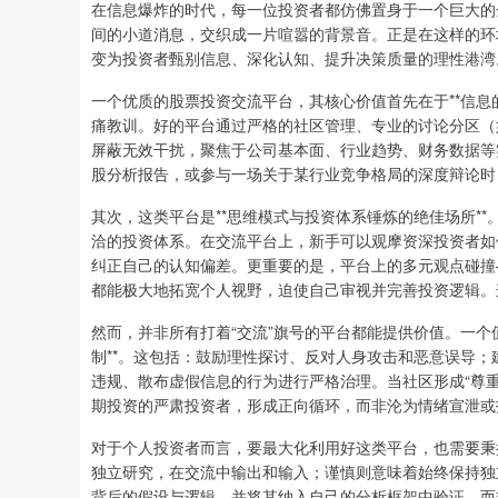
在信息爆炸的时代，每一位投资者都仿佛置身于一个巨大的
间的小道消息，交织成一片喧嚣的背景音。正是在这样的环境中
变为投资者甄别信息、深化认知、提升决策质量的理性港湾
一个优质的股票投资交流平台，其核心价值首先在于**信息
痛教训。好的平台通过严格的社区管理、专业的讨论分区（
屏蔽无效干扰，聚焦于公司基本面、行业趋势、财务数据等
股分析报告，或参与一场关于某行业竞争格局的深度辩论时，
其次，这类平台是**思维模式与投资体系锤炼的绝佳场所*
洽的投资体系。在交流平台上，新手可以观摩资深投资者如
纠正自己的认知偏差。更重要的是，平台上的多元观点碰撞
都能极大地拓宽个人视野，迫使自己审视并完善投资逻辑。
然而，并非所有打着“交流”旗号的平台都能提供价值。一个值
制**。这包括：鼓励理性探讨、反对人身攻击和恶意误导
违规、散布虚假信息的行为进行严格治理。当社区形成“尊
期投资的严肃投资者，形成正向循环，而非沦为情绪宣泄或
对于个人投资者而言，要最大化利用好这类平台，也需要秉持
独立研究，在交流中输出和输入；谨慎则意味着始终保持独
背后的假设与逻辑，并将其纳入自己的分析框架中验证，而