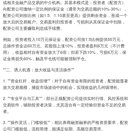
或相关金融产品交易的中介机构。其基本模式是：投资者（配资方）
向配资公司缴纳一定比例的保证金（通常为交易总额的10%-30%），
配资公司则按比例（如1:5、1:10甚至更高）提供剩余资金，形成一个
放大后的交易账户。交易盈利归投资者，亏损则从其保证金中扣除，
配资公司主要赚取利息或手续费。
例如，投资者投入10万元保证金，配资公司按1:5比例提供50万元，
总操作资金达60万元。若股指上涨10%，投资者盈利6万元（不计费
用），收益相对自有资金放大了6倍；但若下跌10%，亏损6万元，保
证金将损失60%，触及平仓线可能被强制平仓。
**二、诱人机遇：放大收益与灵活操作**
1. **资金杠杆，收益倍增**：对于自有资金有限的投资者，配资能显著
放大交易规模，捕捉市场波动中的机会，实现收益的几何级增长。
2. **专业平台与工具**：部分正规配资公司提供实时行情、风控系统和
交易软件，辅助投资者决策，尤其适合有一定经验但资金不足的交易
者。
3. **操作灵活，门槛较低**：相比券商融资融券的严格资质要求，配资
公司门槛较低，流程简便，能满足短期、高频交易需求。