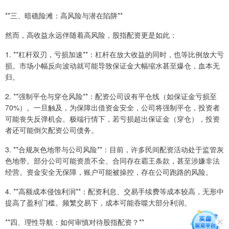
**三、暗礁险滩：高风险与潜在陷阱**
然而，高收益永远伴随着高风险，股指配资更是如此：
1. **杠杆双刃，亏损加速**：杠杆在放大收益的同时，也等比例放大亏
损。市场小幅反向波动就可能导致保证金大幅缩水甚至爆仓，血本无
归。
2. **强制平仓与穿仓风险**：配资公司设有平仓线（如保证金亏损至
70%）。一旦触及，为保障出借资金安全，公司将强制平仓，投资者
可能丧失反弹机会。极端行情下，若亏损超出保证金（穿仓），投资
者还可能倒欠配资公司债务。
3. **合规灰色地带与公司风险**：目前，许多民间配资活动处于监管灰
色地带。部分公司可能资质不全、合同存在霸王条款，甚至涉嫌非法
经营。资金安全无保障，账户可能被操控，存在公司跑路的风险。
4. **高额成本侵蚀利润**：配资利息、交易手续费等成本较高，无形中
提高了盈利门槛。频繁交易下，成本可能吞噬大部分利润。
**四、理性导航：如何审慎对待股指配资？**