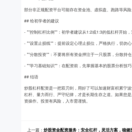
部分非正规配资平台可能存在资金池、虚拟盘、跑路等风险
## 给初学者的建议
- **控制杠杆比例**：初学者建议从1:2或1:3的低杠杆开
- **设置止损线**：提前设定心理止损位，严格执行，切勿
- **分散投资**：不要将所有资金押注于一只股票，分散持
- **学习基础知识**：在配资前，先掌握基本的股票分析技
## 结语
炒股杠杆配资是一把双刃剑，用好了可以加速财富积累宁波
杠杆、量力而行、严守纪律，才是长期生存之道。如果您是
资操作。投资有风险，入市需谨慎。
上一篇：
炒股资金配资服务：安全杠杆，灵活方案，稳健