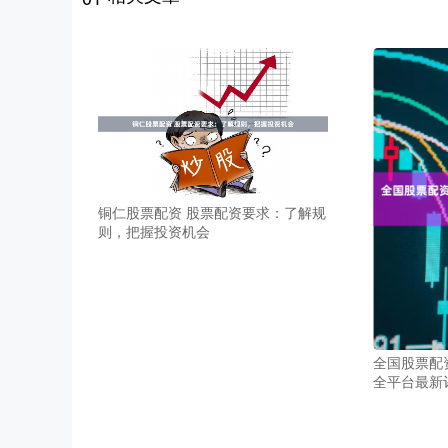
铜仁股票配资 股票配资要求：了解规
则，把握投资机会
全国股票配
全平台最新