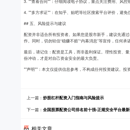
3. **查看合同**：仔细阅读电子协议，重点关注费用、风
4. **多方求证**：在知乎、贴吧等社区搜索平台评价，避
## 五、风险提示与建议
配资并非适合所有投资者。如果您是股市新手，建议先通过
作。同时，切勿轻信“稳赚不赔”“内幕消息”等宣传，任何
最后，请记住：配资是工具，而非盈利保证。理性投资、量
份冲动，才是对自己资金安全的最大负责。
**声明**：本文仅提供信息参考，不构成任何投资建议。
上一篇：
炒股杠杆配资入门指南与风险提示
下一篇：
全国股票配资公司排名前十强-正规安全平台最新
相关文章
01