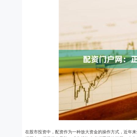
在股市投资中，配资作为一种放大资金的操作方式，近年来