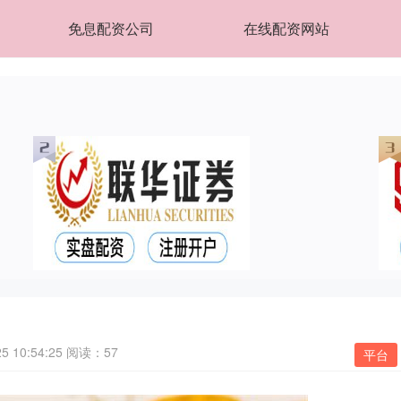
免息配资公司
在线配资网站
 10:54:25
阅读：57
平台