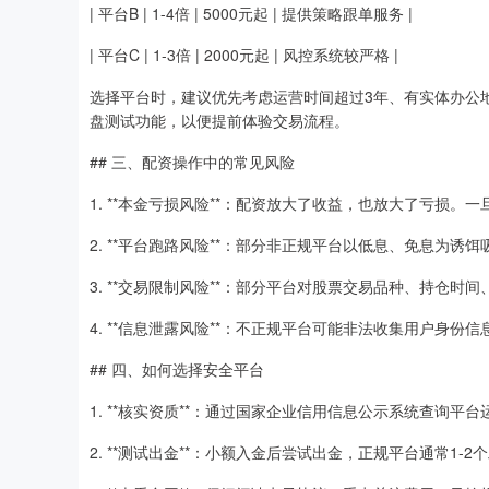
| 平台B | 1-4倍 | 5000元起 | 提供策略跟单服务 |
| 平台C | 1-3倍 | 2000元起 | 风控系统较严格 |
选择平台时，建议优先考虑运营时间超过3年、有实体办公
盘测试功能，以便提前体验交易流程。
## 三、配资操作中的常见风险
1. **本金亏损风险**：配资放大了收益，也放大了亏损
2. **平台跑路风险**：部分非正规平台以低息、免息为
3. **交易限制风险**：部分平台对股票交易品种、持仓
4. **信息泄露风险**：不正规平台可能非法收集用户身
## 四、如何选择安全平台
1. **核实资质**：通过国家企业信用信息公示系统查询
2. **测试出金**：小额入金后尝试出金，正规平台通常1