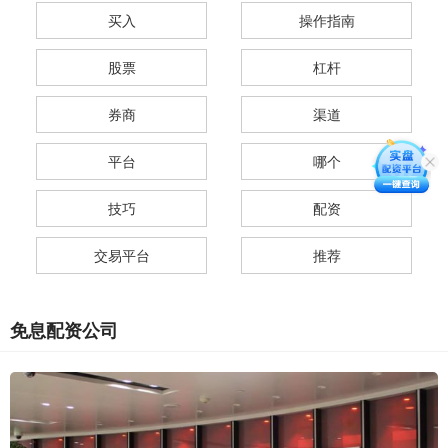
买入
操作指南
股票
杠杆
券商
渠道
平台
哪个
技巧
配资
交易平台
推荐
免息配资公司