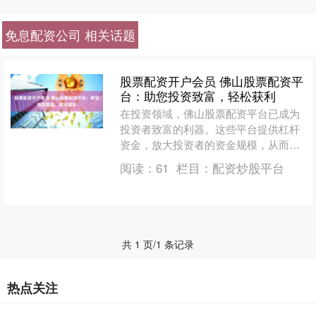
免息配资公司 相关话题
股票配资开户会员 佛山股票配资平
台：助您投资致富，轻松获利
在投资领域，佛山股票配资平台已成为
投资者致富的利器。这些平台提供杠杆
资金，放大投资者的资金规模，从而提
升获利空间。 * **放大收益：**通过借入
阅读：
61
栏目：
配资炒股平台
资金，投资者可....
共 1 页/1 条记录
热点关注