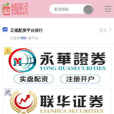
正规配资平台排行
更多
已收录
999
+家平台